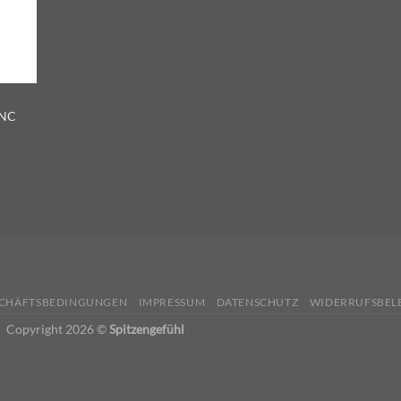
ANC
SCHÄFTSBEDINGUNGEN
IMPRESSUM
DATENSCHUTZ
WIDERRUFSBEL
Copyright 2026 ©
Spitzengefühl