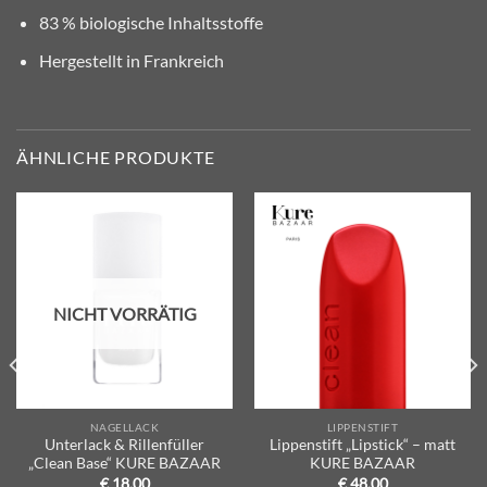
83 % biologische Inhaltsstoffe
Hergestellt in Frankreich
ÄHNLICHE PRODUKTE
Zur
Zur
Wunschliste
Wunschliste
hinzufügen
hinzufügen
NICHT VORRÄTIG
NAGELLACK
LIPPENSTIFT
Unterlack & Rillenfüller
Lippenstift „Lipstick“ – matt
„Clean Base“ KURE BAZAAR
KURE BAZAAR
€
18,00
€
48,00