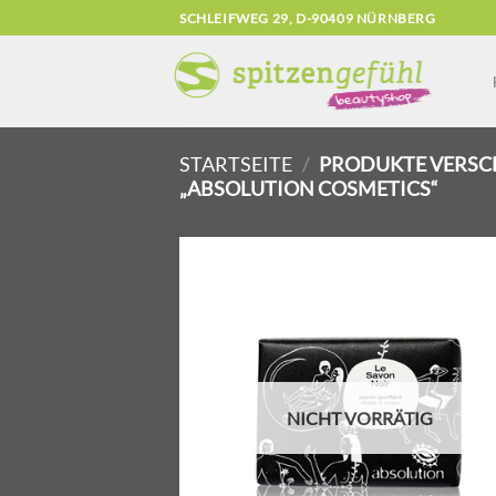
Zum
SCHLEIFWEG 29, D-90409 NÜRNBERG
Inhalt
springen
STARTSEITE
/
PRODUKTE VERSC
„ABSOLUTION COSMETICS“
Zu
Wunsch
hinzuf
NICHT VORRÄTIG