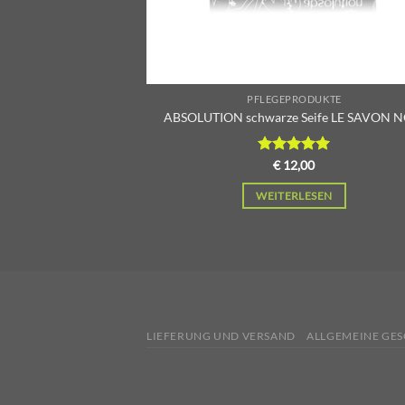
PFLEGEPRODUKTE
ABSOLUTION schwarze Seife LE SAVON N
Bewertet
€
12,00
mit
5.00
von 5
WEITERLESEN
LIEFERUNG UND VERSAND
ALLGEMEINE GE