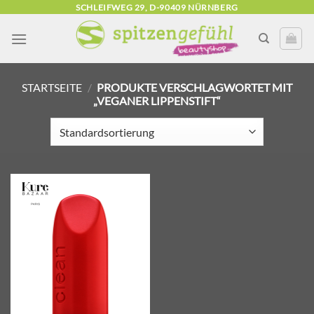
Zum
SCHLEIFWEG 29, D-90409 NÜRNBERG
Inhalt
springen
STARTSEITE
/
PRODUKTE VERSCHLAGWORTET MIT
„VEGANER LIPPENSTIFT“
Zur
Wunschliste
hinzufügen