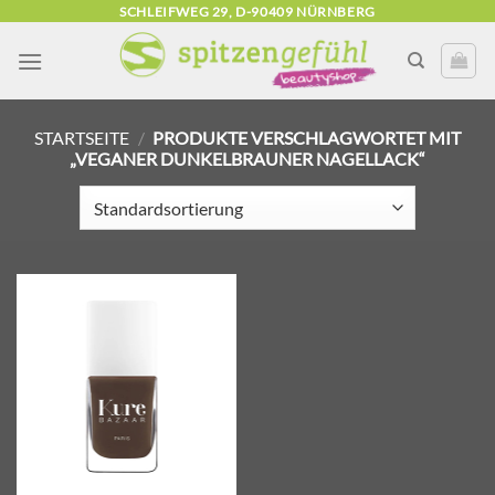
Zum
SCHLEIFWEG 29, D-90409 NÜRNBERG
Inhalt
springen
STARTSEITE
/
PRODUKTE VERSCHLAGWORTET MIT
„VEGANER DUNKELBRAUNER NAGELLACK“
Zur
Wunschliste
hinzufügen