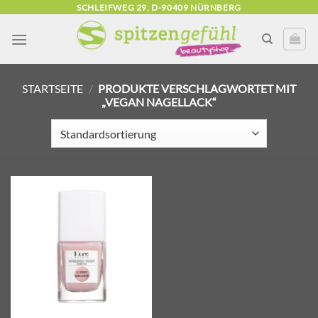
Zum
SCHLEIFWEG 29, D-90409 NÜRNBERG
Inhalt
springen
STARTSEITE
/
PRODUKTE VERSCHLAGWORTET MIT
„VEGAN NAGELLACK“
Zur
Wunschliste
hinzufügen