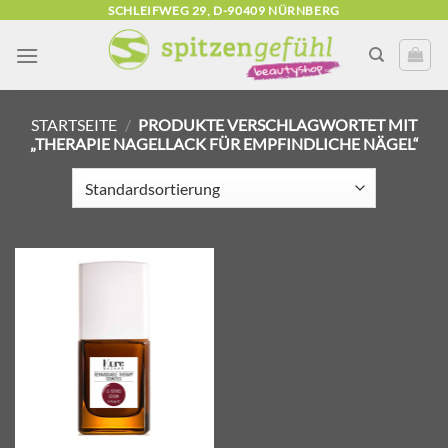
Zum
SCHLEIFWEG 29, D-90409 NÜRNBERG
Inhalt
springen
STARTSEITE
/
PRODUKTE VERSCHLAGWORTET MIT
„THERAPIE NAGELLACK FÜR EMPFINDLICHE NÄGEL“
Zur
Wunschliste
hinzufügen