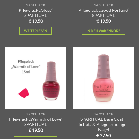
NAGELLACK
NAGELLACK
Pflegelack „Gloss“
Pflegelack „Good Fortune“
SPARITUAL
SPARITUAL
€
19,50
€
19,50
WEITERLESEN
IN DEN WARENKORB
Zur
Zur
Wunschliste
Wunschliste
hinzufügen
hinzufügen
NAGELLACK
NAGELLACK
Pflegelack „Warmth of Love“
SPARITUAL Base Coat –
SPARITUAL
Schutz & Pflege brüchiger
Nägel
€
19,50
€
27,50