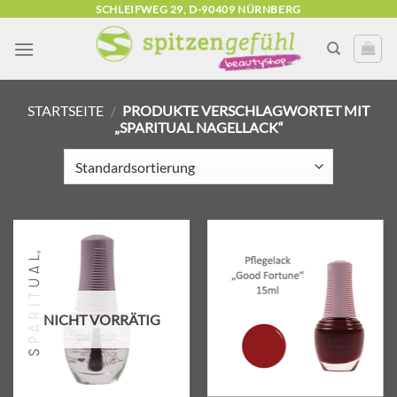
Zum
SCHLEIFWEG 29, D-90409 NÜRNBERG
Inhalt
springen
STARTSEITE
/
PRODUKTE VERSCHLAGWORTET MIT
„SPARITUAL NAGELLACK“
Zur
Zur
Wunschliste
Wunschliste
hinzufügen
hinzufügen
NICHT VORRÄTIG