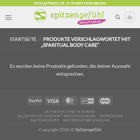
Zum
SCHLEIFWEG 29, D-90409 NÜRNBERG
Inhalt
springen
STARTSEITE
/
PRODUKTE VERSCHLAGWORTET MIT
„SPARITUAL BODY CARE“
Es wurden keine Produkte gefunden, die deiner Auswahl
entsprechen.
LIEFERUNG UND VERSAND
ALLGEMEINE GESCHÄFTSBEDINGUNGEN
IMPRESSUM
DATENSCHUTZ
WIDERRUFSBELEHRUNG
Copyright 2026 ©
Spitzengefühl