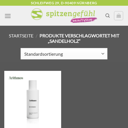
Zum
SCHLEIFWEG 29, D-90409 NÜRNBERG
Inhalt
springen
STARTSEITE
/
PRODUKTE VERSCHLAGWORTET MIT
„SANDELHOLZ“
Zur
Wunschliste
hinzufügen