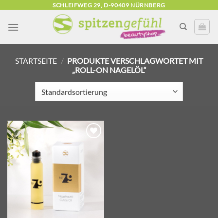
Zum
SCHLEIFWEG 29, D-90409 NÜRNBERG
Inhalt
springen
STARTSEITE
/
PRODUKTE VERSCHLAGWORTET MIT
„ROLL-ON NAGELÖL“
Zur
Wunschliste
hinzufügen