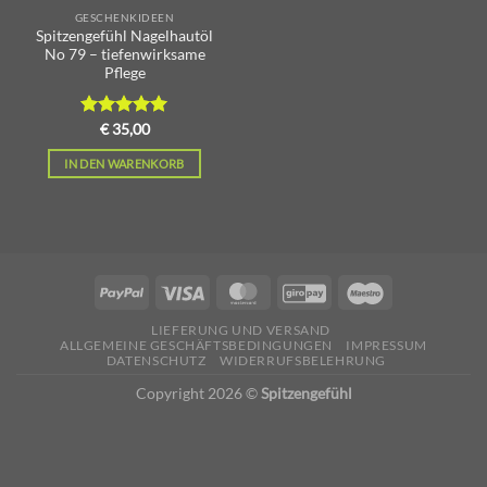
GESCHENKIDEEN
Spitzengefühl Nagelhautöl
No 79 – tiefenwirksame
Pflege
Bewertet
€
35,00
mit
5.00
von 5
IN DEN WARENKORB
LIEFERUNG UND VERSAND
ALLGEMEINE GESCHÄFTSBEDINGUNGEN
IMPRESSUM
DATENSCHUTZ
WIDERRUFSBELEHRUNG
Copyright 2026 ©
Spitzengefühl