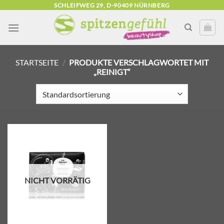
Zum
SCHLEIFWEG 29, D-90409 NÜRNBERG
Inhalt
springen
STARTSEITE
/
PRODUKTE VERSCHLAGWORTET MIT
„REINIGT“
Zur
Wunschliste
hinzufügen
NICHT VORRÄTIG