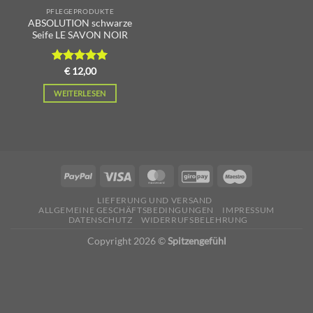
PFLEGEPRODUKTE
ABSOLUTION schwarze
Seife LE SAVON NOIR
Bewertet
€
12,00
mit
5.00
von 5
WEITERLESEN
LIEFERUNG UND VERSAND
ALLGEMEINE GESCHÄFTSBEDINGUNGEN
IMPRESSUM
DATENSCHUTZ
WIDERRUFSBELEHRUNG
Copyright 2026 ©
Spitzengefühl