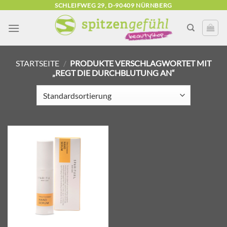
Zum
SCHLEIFWEG 29, D-90409 NÜRNBERG
Inhalt
springen
STARTSEITE
/
PRODUKTE VERSCHLAGWORTET MIT
„REGT DIE DURCHBLUTUNG AN“
Zur
Wunschliste
hinzufügen