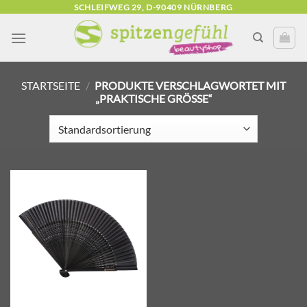
Zum
SCHLEIFWEG 29, D-90409 NÜRNBERG
Inhalt
springen
STARTSEITE
/
PRODUKTE VERSCHLAGWORTET MIT
„PRAKTISCHE GRÖSSE“
Zur
Wunschliste
hinzufügen