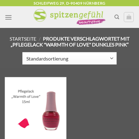
Zum
SCHLEIFWEG 29, D-90409 NÜRNBERG
Inhalt
springen
STARTSEITE
/
PRODUKTE VERSCHLAGWORTET MIT
„PFLEGELACK "WARMTH OF LOVE" DUNKLES PINK“
Zur
Wunschliste
hinzufügen