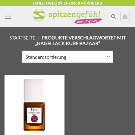
Zum
SCHLEIFWEG 29, D-90409 NÜRNBERG
Inhalt
springen
STARTSEITE
/
PRODUKTE VERSCHLAGWORTET MIT
„NAGELLACK KURE BAZAAR“
Zur
Wunschliste
hinzufügen