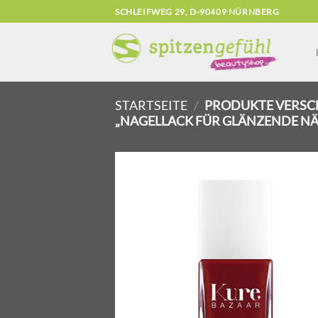
Zum
SCHLEIFWEG 29, D-90409 NÜRNBERG
Inhalt
springen
STARTSEITE
/
PRODUKTE VERSC
„NAGELLACK FÜR GLÄNZENDE NÄ
Zu
Wunsch
hinzuf