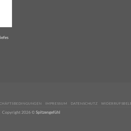
iefes
SCHÄFTSBEDINGUNGEN
IMPRESSUM
DATENSCHUTZ
WIDERRUFSBEL
Copyright 2026 ©
Spitzengefühl