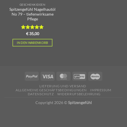
GESCHENKIDEEN
Spitzengefühl Nagelhautöl
No 79 – tiefenwirksame
Pflege
Bewertet
€
35,00
mit
5.00
von 5
IN DEN WARENKORB
LIEFERUNG UND VERSAND
ALLGEMEINE GESCHÄFTSBEDINGUNGEN
IMPRESSUM
DATENSCHUTZ
WIDERRUFSBELEHRUNG
Copyright 2026 ©
Spitzengefühl