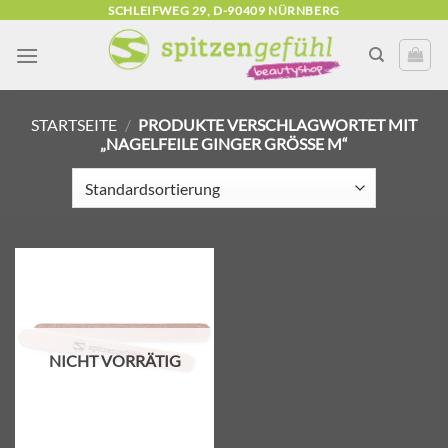
Zum
SCHLEIFWEG 29, D-90409 NÜRNBERG
Inhalt
springen
STARTSEITE
/
PRODUKTE VERSCHLAGWORTET MIT
„NAGELFEILE GINGER GRÖSSE M“
Zur
Wunschliste
hinzufügen
NICHT VORRÄTIG