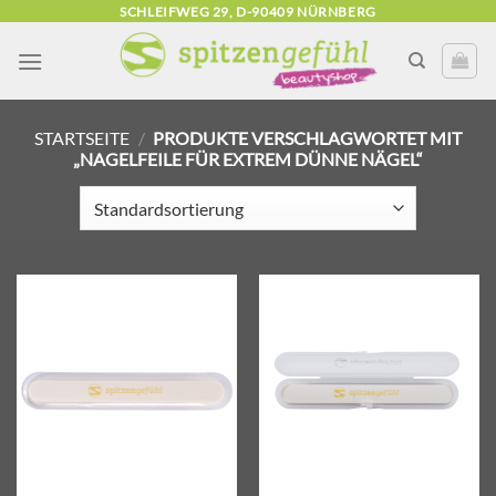
Zum
SCHLEIFWEG 29, D-90409 NÜRNBERG
Inhalt
springen
STARTSEITE
/
PRODUKTE VERSCHLAGWORTET MIT
„NAGELFEILE FÜR EXTREM DÜNNE NÄGEL“
Zur
Zur
Wunschliste
Wunschliste
hinzufügen
hinzufügen