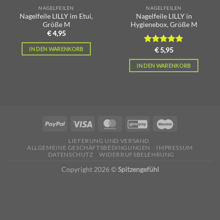
NAGELFEILEN
NAGELFEILEN
Nagelfeile LILLY im Etui,
Nagelfeile LILLY in
Größe M
Hygienebox, Größe M
€
4,95
IN DEN WARENKORB
Bewertet
€
5,95
mit
5.00
von 5
IN DEN WARENKORB
LIEFERUNG UND VERSAND
ALLGEMEINE GESCHÄFTSBEDINGUNGEN
IMPRESSUM
DATENSCHUTZ
WIDERRUFSBELEHRUNG
Copyright 2026 ©
Spitzengefühl