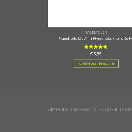
NAGELFEILEN
Nagelfeile LILLY in Hygienebox, Größe 
Bewertet
€
5,95
mit
5.00
von 5
IN DEN WARENKORB
LIEFERUNG UND VERSAND
ALLGEMEINE GE