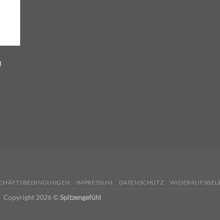
M
SCHÄFTSBEDINGUNGEN
IMPRESSUM
DATENSCHUTZ
WIDERRUFSBEL
Copyright 2026 ©
Spitzengefühl