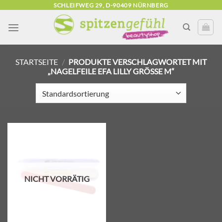
Zum
SCHLEIFWEG 29, D-90409 NÜRNBERG
Inhalt
springen
STARTSEITE
/
PRODUKTE VERSCHLAGWORTET MIT
„NAGELFEILE EFA LILLY GRÖSSE M“
Zur
Wunschliste
hinzufügen
NICHT VORRÄTIG