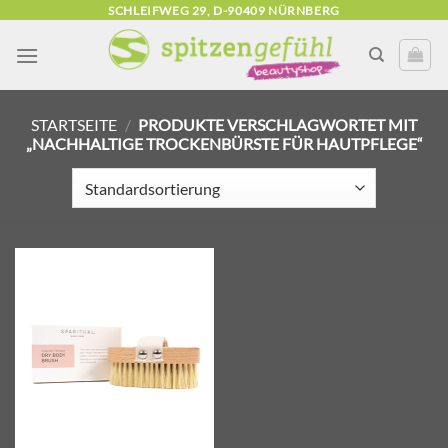
Zum
SCHLEIFWEG 29, D-90409 NÜRNBERG
Inhalt
springen
STARTSEITE
/
PRODUKTE VERSCHLAGWORTET MIT
„NACHHALTIGE TROCKENBÜRSTE FÜR HAUTPFLEGE“
Zur
Wunschliste
hinzufügen