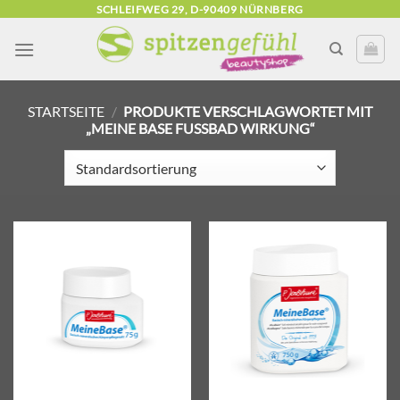
Zum
SCHLEIFWEG 29, D-90409 NÜRNBERG
Inhalt
springen
STARTSEITE
/
PRODUKTE VERSCHLAGWORTET MIT
„MEINE BASE FUSSBAD WIRKUNG“
Zur
Zur
Wunschliste
Wunschliste
hinzufügen
hinzufügen