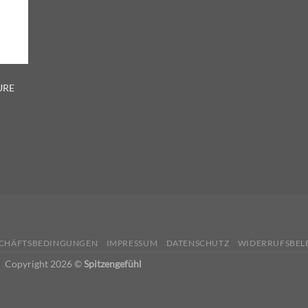
KURE
SCHÄFTSBEDINGUNGEN
IMPRESSUM
DATENSCHUTZ
WIDERRUFSBEL
Copyright 2026 ©
Spitzengefühl