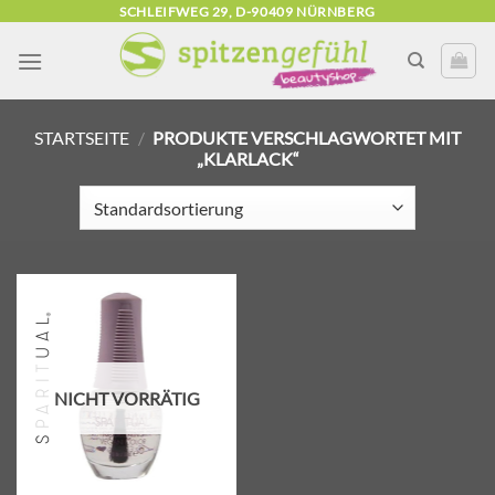
Zum
SCHLEIFWEG 29, D-90409 NÜRNBERG
Inhalt
springen
STARTSEITE
/
PRODUKTE VERSCHLAGWORTET MIT
„KLARLACK“
Zur
Wunschliste
hinzufügen
NICHT VORRÄTIG