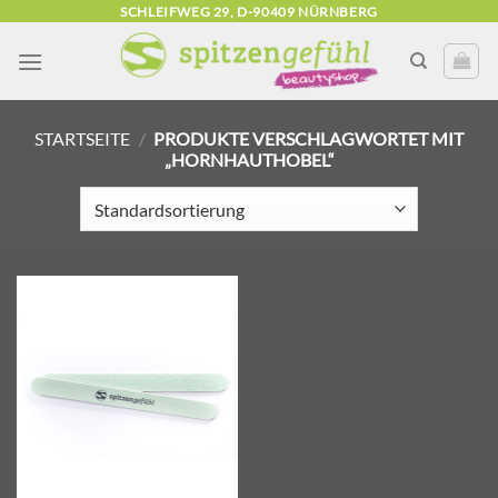
Zum
SCHLEIFWEG 29, D-90409 NÜRNBERG
Inhalt
springen
STARTSEITE
/
PRODUKTE VERSCHLAGWORTET MIT
„HORNHAUTHOBEL“
Zur
Wunschliste
hinzufügen