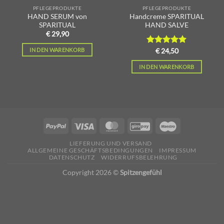
PFLEGEPRODUKTE
PFLEGEPRODUKTE
HAND SERUM von
Handcreme SPARITUAL
SPARITUAL
HAND SALVE
€
29,90
IN DEN WARENKORB
Bewertet
€
24,50
mit
5.00
von 5
IN DEN WARENKORB
LIEFERUNG UND VERSAND
ALLGEMEINE GESCHÄFTSBEDINGUNGEN
IMPRESSUM
DATENSCHUTZ
WIDERRUFSBELEHRUNG
Copyright 2026 ©
Spitzengefühl