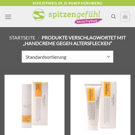
Zum
SCHLEIFWEG 29, D-90409 NÜRNBERG
Inhalt
springen
STARTSEITE
/
PRODUKTE VERSCHLAGWORTET MIT
„HANDCREME GEGEN ALTERSFLECKEN“
Zur
Zur
Wunschliste
Wunschliste
hinzufügen
hinzufügen