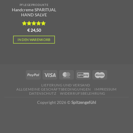
PFLEGEPRODUKTE
Handcreme SPARITUAL
HAND SALVE
Bewertet
€
24,50
mit
5.00
von 5
IN DEN WARENKORB
LIEFERUNG UND VERSAND
ALLGEMEINE GESCHÄFTSBEDINGUNGEN
IMPRESSUM
DATENSCHUTZ
WIDERRUFSBELEHRUNG
Copyright 2026 ©
Spitzengefühl