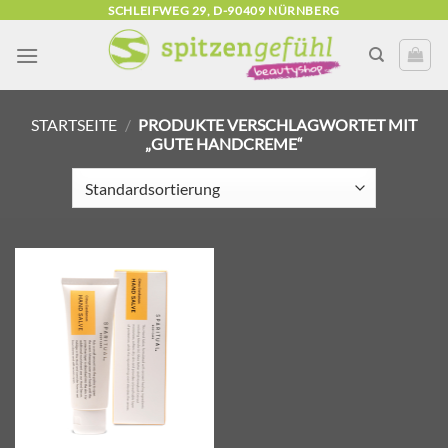
Zum
SCHLEIFWEG 29, D-90409 NÜRNBERG
Inhalt
springen
STARTSEITE
/
PRODUKTE VERSCHLAGWORTET MIT
„GUTE HANDCREME“
Zur
Wunschliste
hinzufügen