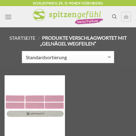
Zum
SCHLEIFWEG 29, D-90409 NÜRNBERG
Inhalt
springen
STARTSEITE
/
PRODUKTE VERSCHLAGWORTET MIT
„GELNÄGEL WEGFEILEN“
Zur
Wunschliste
hinzufügen