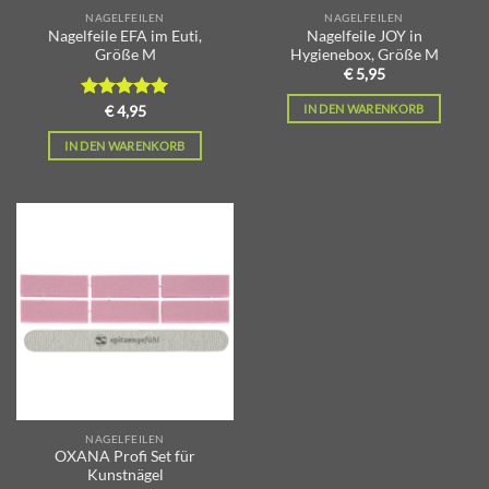
NAGELFEILEN
NAGELFEILEN
Nagelfeile EFA im Euti,
Nagelfeile JOY in
Größe M
Hygienebox, Größe M
€
5,95
IN DEN WARENKORB
Bewertet
€
4,95
mit
5.00
von 5
IN DEN WARENKORB
Zur
Wunschliste
hinzufügen
NAGELFEILEN
OXANA Profi Set für
Kunstnägel