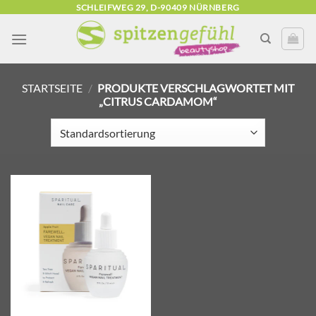
Zum
SCHLEIFWEG 29, D-90409 NÜRNBERG
Inhalt
springen
STARTSEITE
/
PRODUKTE VERSCHLAGWORTET MIT
„CITRUS CARDAMOM“
Zur
Wunschliste
hinzufügen