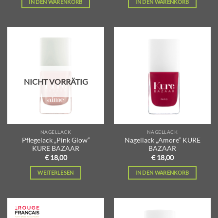
IN DEN WARENKORB
IN DEN WARENKORB
Zur
Zur
Wunschliste
Wunschliste
hinzufügen
hinzufügen
NICHT VORRÄTIG
NAGELLACK
NAGELLACK
Pflegelack „Pink Glow“
Nagellack „Amore“ KURE
KURE BAZAAR
BAZAAR
€
18,00
€
18,00
WEITERLESEN
IN DEN WARENKORB