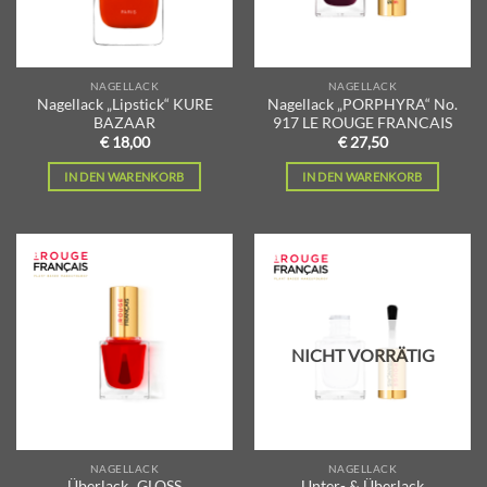
NAGELLACK
NAGELLACK
Nagellack „Lipstick“ KURE
Nagellack „PORPHYRA“ No.
BAZAAR
917 LE ROUGE FRANCAIS
€
18,00
€
27,50
IN DEN WARENKORB
IN DEN WARENKORB
Zur
Zur
Wunschliste
Wunschliste
hinzufügen
hinzufügen
NICHT VORRÄTIG
NAGELLACK
NAGELLACK
Überlack „GLOSS
Unter- & Überlack