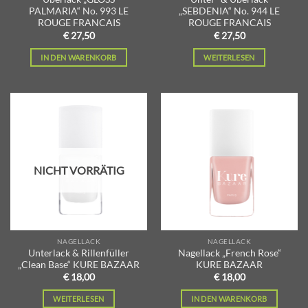
PALMARIA“ No. 993 LE
„SEBDENIA“ No. 944 LE
ROUGE FRANCAIS
ROUGE FRANCAIS
€
27,50
€
27,50
IN DEN WARENKORB
WEITERLESEN
Zur
Zur
Wunschliste
Wunschliste
hinzufügen
hinzufügen
NICHT VORRÄTIG
NAGELLACK
NAGELLACK
Unterlack & Rillenfüller
Nagellack „French Rose“
„Clean Base“ KURE BAZAAR
KURE BAZAAR
€
18,00
€
18,00
WEITERLESEN
IN DEN WARENKORB