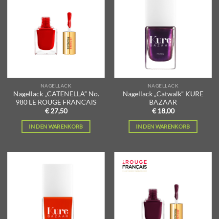
Zur
Zur
Wunschliste
Wunschliste
hinzufügen
hinzufügen
NAGELLACK
NAGELLACK
Nagellack „CATENELLA“ No.
Nagellack „Catwalk“ KURE
980 LE ROUGE FRANCAIS
BAZAAR
€
27,50
€
18,00
IN DEN WARENKORB
IN DEN WARENKORB
Zur
Zur
Wunschliste
Wunschliste
hinzufügen
hinzufügen