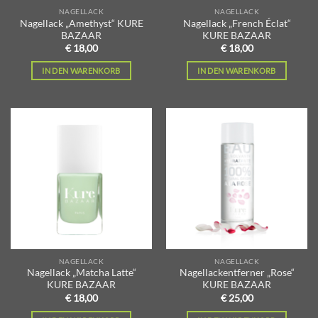
NAGELLACK
NAGELLACK
Nagellack „Amethyst“ KURE
Nagellack „French Éclat“
BAZAAR
KURE BAZAAR
€
18,00
€
18,00
IN DEN WARENKORB
IN DEN WARENKORB
Zur
Zur
Wunschliste
Wunschliste
hinzufügen
hinzufügen
NAGELLACK
NAGELLACK
Nagellack „Matcha Latte“
Nagellackentferner „Rose“
KURE BAZAAR
KURE BAZAAR
€
18,00
€
25,00