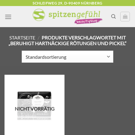
Zum
SCHLEIFWEG 29, D-90409 NÜRNBERG
Inhalt
springen
STARTSEITE
/
PRODUKTE VERSCHLAGWORTET MIT
„BERUHIGT HARTNÄCKIGE RÖTUNGEN UND PICKEL“
Zur
Wunschliste
hinzufügen
NICHT VORRÄTIG