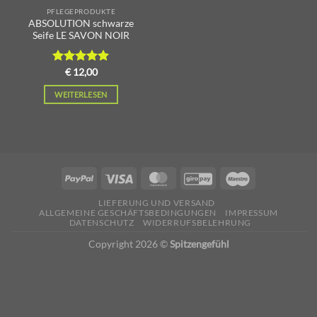
PFLEGEPRODUKTE
ABSOLUTION schwarze
Seife LE SAVON NOIR
Bewertet
€
12,00
mit
5.00
von 5
WEITERLESEN
LIEFERUNG UND VERSAND
ALLGEMEINE GESCHÄFTSBEDINGUNGEN
IMPRESSUM
DATENSCHUTZ
WIDERRUFSBELEHRUNG
Copyright 2026 ©
Spitzengefühl