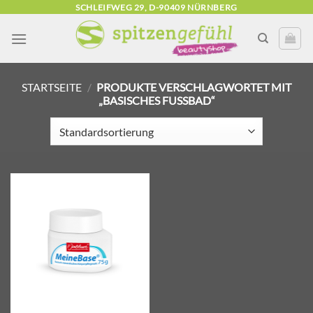
Zum
SCHLEIFWEG 29, D-90409 NÜRNBERG
Inhalt
springen
STARTSEITE
/
PRODUKTE VERSCHLAGWORTET MIT
„BASISCHES FUSSBAD“
Zur
Wunschliste
hinzufügen