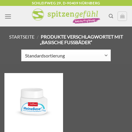
Zum
SCHLEIFWEG 29, D-90409 NÜRNBERG
Inhalt
springen
STARTSEITE
/
PRODUKTE VERSCHLAGWORTET MIT
„BASISCHE FUSSBÄDER“
Zur
Wunschliste
hinzufügen