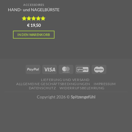
ACCESSOIRES
HAND- und NAGELBÜRSTE
Bewertet
€
19,50
mit
5.00
von 5
IN DEN WARENKORB
LIEFERUNG UND VERSAND
ALLGEMEINE GESCHÄFTSBEDINGUNGEN
IMPRESSUM
DATENSCHUTZ
WIDERRUFSBELEHRUNG
Copyright 2026 ©
Spitzengefühl