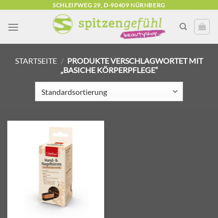
Zum
SCHLEIFWEG 29, D-90409 NÜRNBERG
Inhalt
springen
STARTSEITE
/
PRODUKTE VERSCHLAGWORTET MIT
„BASICHE KÖRPERPFLEGE“
Zur
Wunschliste
hinzufügen