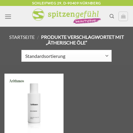
Zum
SCHLEIFWEG 29, D-90409 NÜRNBERG
Inhalt
springen
STARTSEITE
/
PRODUKTE VERSCHLAGWORTET MIT
„ÄTHERISCHE ÖLE“
Zur
Wunschliste
hinzufügen