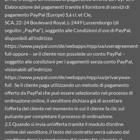
Elaborazione dei pagamenti tramite il fornitore di servizi di
pagamento PayPal (Europe) S.à r.l. et Cie,
SCA, 22-24 Boulevard Royal, L-2449 Lussemburgo (di
seguito: „PayPal“), soggetto alle Condizioni d’uso di PayPal,
disponibili all’indirizzo
https://www.paypal.com/de/webapps/mpp/ua/useragreement-
full oppure – se il cliente non possiede un conto PayPal –
soggetto alle condizioni per i pagamenti senza conto PayPal,
visionabili all’indirizzo
https://www.paypal.com/de/webapps/mpp/ua/privacywax-
full . Se il cliente paga utilizzando un metodo di pagamento
offerto da PayPal che può essere selezionato nel processo di
ordinazione online, il venditore dichiara già di accettare
l’offerta del cliente nel momento in cui il cliente fa clic sul
pulsante per completare il processo di ordinazione.
2.5 Quando si invia un’offerta tramite il modulo d’ordine
online del venditore, il testo del contratto verrà salvato dal
venditore dopo la conclusione del contratto e inviato al